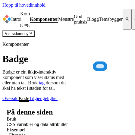
Hopp til hovedinnhold
Kom
God
Intro
i
Komponenter
Mønstre
Blogg
Temabygger
praksis
gang
Vis
sidemeny
Komponenter
Badge
Badge er ein ikkje-interaktiv
komponent som viser status med
eller utan tal. Bruk
tag
dersom du
skal ha tekst i staden for tal.
Oversikt
Kode
Tilgjengelighet
På denne siden
Bruk
CSS variabler og data-attributter
Eksempel