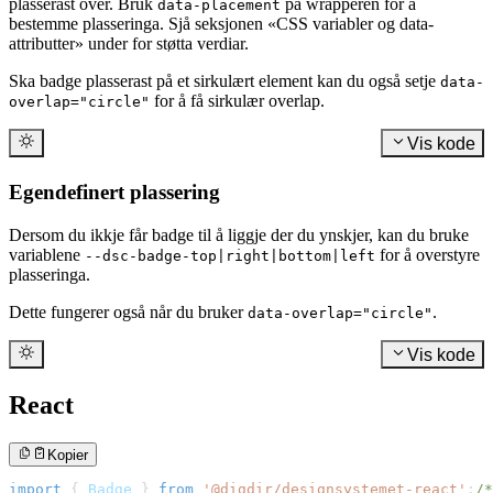
plasserast over. Bruk
på wrapperen for å
data-placement
bestemme plasseringa. Sjå seksjonen «CSS variabler og data-
attributter» under for støtta verdiar.
Ska badge plasserast på et sirkulært element kan du også setje
data-
for å få sirkulær overlap.
overlap="circle"
Vis kode
Egendefinert plassering
Dersom du ikkje får badge til å liggje der du ynskjer, kan du bruke
variablene
for å overstyre
--dsc-badge-top|right|bottom|left
plasseringa.
Dette fungerer også når du bruker
.
data-overlap="circle"
Vis kode
React
Kopier
import
{
Badge
}
from
'@digdir/designsystemet-react'
;
/*