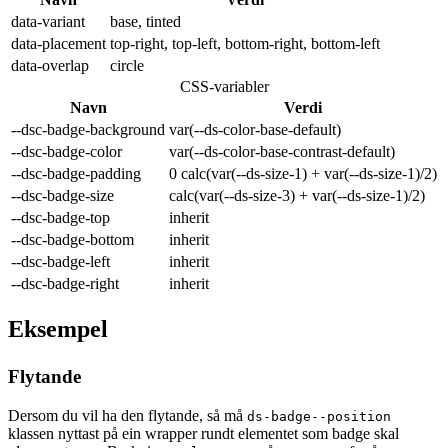
data-
variant
base, tinted
data-
placement
top-right, top-left, bottom-right, bottom-left
data-
overlap
circle
CSS-variabler
Navn
Verdi
--dsc-badge-background
var(--ds-color-base-default)
--dsc-badge-color
var(--ds-color-base-contrast-default)
--dsc-badge-padding
0 calc(var(--ds-size-1) + var(--ds-size-1)/2)
--dsc-badge-size
calc(var(--ds-size-3) + var(--ds-size-1)/2)
--dsc-badge-top
inherit
--dsc-badge-bottom
inherit
--dsc-badge-left
inherit
--dsc-badge-right
inherit
Eksempel
Flytande
Dersom du vil ha den flytande, så må
ds-badge--position
klassen nyttast på ein wrapper rundt elementet som badge skal