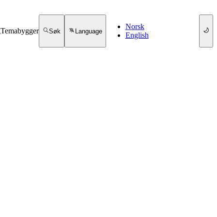
Norsk
g
Temabygger
Søk
Language
English