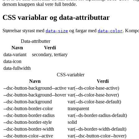
dersom knappen skal vere full bredde.
CSS variablar og data-attributtar
Størrelsar styrast med
og fargar med
. Kompon
data-size
data-color
Data-attributter
Navn
Verdi
data-
variant
secondary, tertiary
data-
icon
data-
fullwidth
CSS-variabler
Navn
Verdi
--dsc-button-background--active
var(--ds-color-base-active)
--dsc-button-background--hover
var(--ds-color-base-hover)
--dsc-button-background
var(--ds-color-base-default)
--dsc-button-border-color
transparent
--dsc-button-border-radius
var(--ds-border-radius-default)
--dsc-button-border-style
solid
--dsc-button-border-width
var(--ds-border-width-default)
--dsc-button-color--active
var(--dsc-button-color--hover)