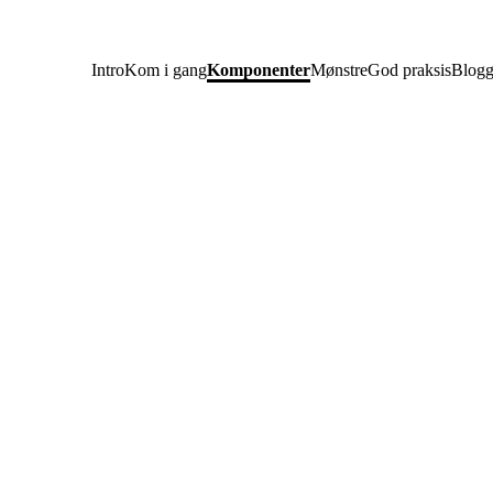
Intro
Kom i gang
Komponenter
Mønstre
God praksis
Blog