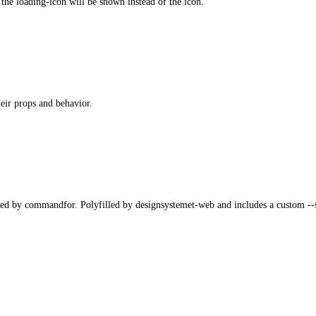
the loading-icon will be shown instead of the icon.
eir props and behavior.
fied by commandfor. Polyfilled by designsystemet-web and includes a custom 