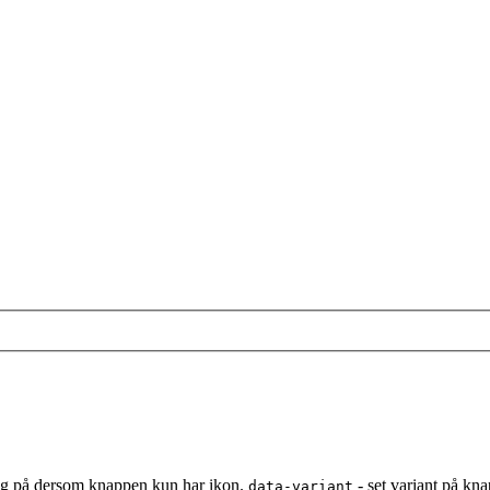
gg på dersom knappen kun har ikon.
- set variant på kn
data-variant