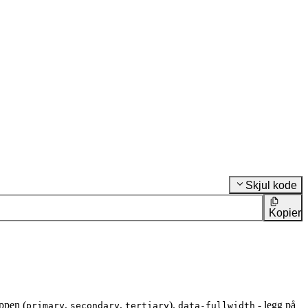
Skjul kode
Kopier
appen (
,
,
).
- legg på
primary
secondary
tertiary
data-fullwidth