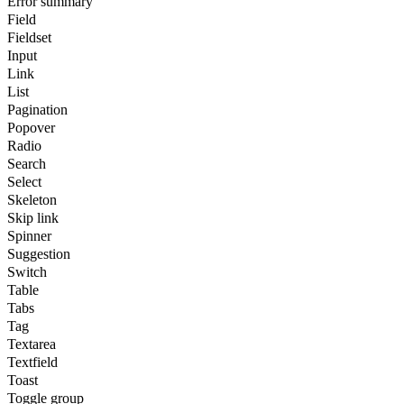
Error summary
Field
Fieldset
Input
Link
List
Pagination
Popover
Radio
Search
Select
Skeleton
Skip link
Spinner
Suggestion
Switch
Table
Tabs
Tag
Textarea
Textfield
Toast
Toggle group