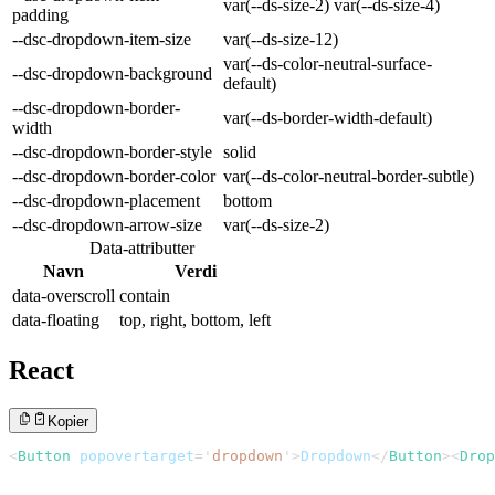
var(--ds-size-2) var(--ds-size-4)
padding
--dsc-dropdown-item-size
var(--ds-size-12)
var(--ds-color-neutral-surface-
--dsc-dropdown-background
default)
--dsc-dropdown-border-
var(--ds-border-width-default)
width
--dsc-dropdown-border-style
solid
--dsc-dropdown-border-color
var(--ds-color-neutral-border-subtle)
--dsc-dropdown-placement
bottom
--dsc-dropdown-arrow-size
var(--ds-size-2)
Data-attributter
Navn
Verdi
data-
overscroll
contain
data-
floating
top, right, bottom, left
React
Kopier
<
Button
popovertarget
=
'
dropdown
'
>
Dropdown
</
Button
>
<
Drop