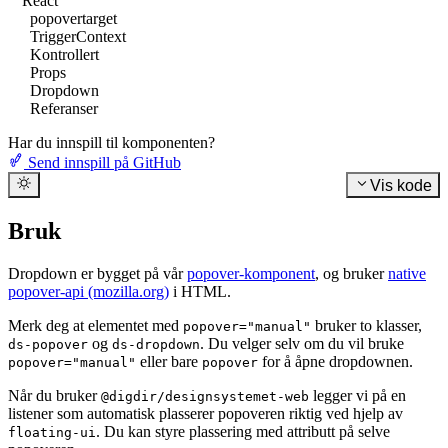
React
popovertarget
TriggerContext
Kontrollert
Props
Dropdown
Referanser
Har du innspill til komponenten?
Send innspill på GitHub
Vis kode
Bruk
Dropdown er bygget på vår
popover-komponent
, og bruker
native
popover-api (mozilla.org)
i HTML.
Merk deg at elementet med
bruker to klasser,
popover="manual"
og
. Du velger selv om du vil bruke
ds-popover
ds-dropdown
eller bare
for å åpne dropdownen.
popover="manual"
popover
Når du bruker
legger vi på en
@digdir/designsystemet-web
listener som automatisk plasserer popoveren riktig ved hjelp av
. Du kan styre plassering med attributt på selve
floating-ui