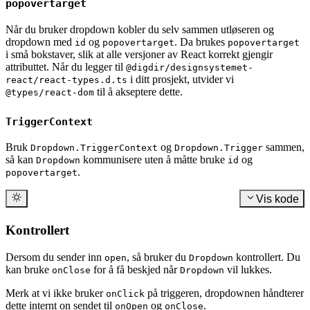
popovertarget
Når du bruker dropdown kobler du selv sammen utløseren og
dropdown med
og
. Da brukes
id
popovertarget
popovertarget
i små bokstaver, slik at alle versjoner av React korrekt gjengir
attributtet. Når du legger til
@digdir/designsystemet-
i ditt prosjekt, utvider vi
react/react-types.d.ts
til å akseptere dette.
@types/react-dom
TriggerContext
Bruk
og
sammen,
Dropdown.TriggerContext
Dropdown.Trigger
så kan
kommunisere uten å måtte bruke
og
Dropdown
id
.
popovertarget
Vis kode
Kontrollert
Dersom du sender inn
, så bruker du
kontrollert. Du
open
Dropdown
kan bruke
for å få beskjed når
vil lukkes.
onClose
Dropdown
Merk at vi ikke bruker
på triggeren, dropdownen håndterer
onClick
dette internt on sendet til
og
.
onOpen
onClose