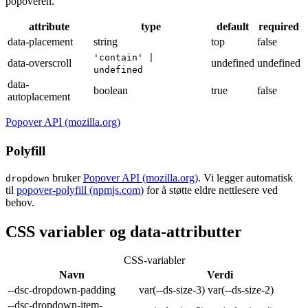
popoveren.
attribute
type
default
required
data-placement
string
top
false
'contain' |
data-overscroll
undefined
undefined
undefined
data-
boolean
true
false
autoplacement
Popover API (mozilla.org)
Polyfill
bruker
Popover API (mozilla.org)
. Vi legger automatisk
dropdown
til
popover-polyfill (npmjs.com)
for å støtte eldre nettlesere ved
behov.
CSS variabler og data-attributter
CSS-variabler
Navn
Verdi
--dsc-dropdown-padding
var(--ds-size-3) var(--ds-size-2)
--dsc-dropdown-item-