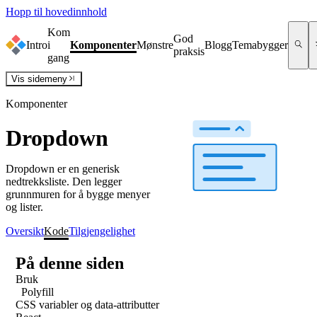
Hopp til hovedinnhold
Kom
God
Intro
i
Komponenter
Mønstre
Blogg
Temabygger
praksis
gang
Vis
sidemeny
Komponenter
Dropdown
Dropdown er en generisk
nedtrekksliste. Den legger
grunnmuren for å bygge menyer
og lister.
Oversikt
Kode
Tilgjengelighet
På denne siden
Bruk
Polyfill
CSS variabler og data-attributter