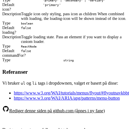
Type
"primary" | "secondary" | "tertiary"
Default
'primary'
icon
Description
Toggle icon only styling, pass icon as children When combined
with loading, the loading-icon will be shown instead of the icon.
Type
boolean
Default
false
loading
Description
Toggle loading state. Pass an element if you want to display a
custom loader.
Type
ReactNode
Default
false
commandFor
Type
string
Referanser
Vi bruker
og
tags i dropdownen, valget er basert på disse:
ul
li
https://www.w3.org/WAI/tutorials/menus/flyout/#flyoutnavkbb
https://www.w3.org/WAI/ARIA/apg/patterns/menu-button
Rediger denne siden på github.com (åpnes i ny fane)