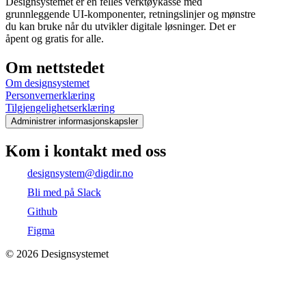
Designsystemet er en felles verktøykasse med
grunnleggende UI-komponenter, retningslinjer og mønstre
du kan bruke når du utvikler digitale løsninger. Det er
åpent og gratis for alle.
Om nettstedet
Om designsystemet
Personvernerklæring
Tilgjengelighetserklæring
Administrer informasjonskapsler
Kom i kontakt med oss
designsystem@digdir.no
Bli med på Slack
Github
Figma
©
2026
Designsystemet