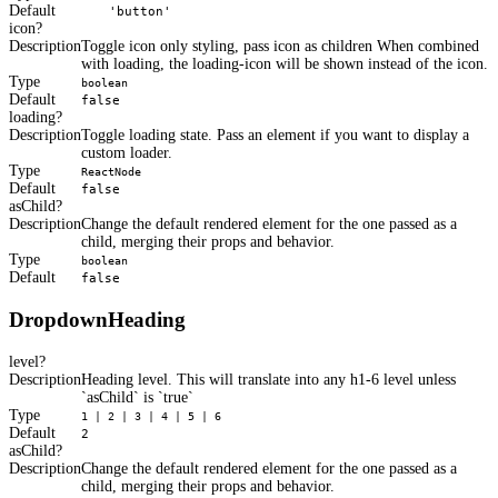
Default
'button'
icon
Description
Toggle icon only styling, pass icon as children When combined
with loading, the loading-icon will be shown instead of the icon.
Type
boolean
Default
false
loading
Description
Toggle loading state. Pass an element if you want to display a
custom loader.
Type
ReactNode
Default
false
asChild
Description
Change the default rendered element for the one passed as a
child, merging their props and behavior.
Type
boolean
Default
false
DropdownHeading
level
Description
Heading level. This will translate into any h1-6 level unless
`asChild` is `true`
Type
1 | 2 | 3 | 4 | 5 | 6
Default
2
asChild
Description
Change the default rendered element for the one passed as a
child, merging their props and behavior.