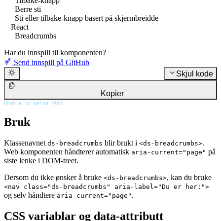
Tilbake-knapp
Berre sti
Sti eller tilbake-knapp basert på skjermbreidde
React
Breadcrumbs
Har du innspill til komponenten?
Send innspill på GitHub
Skjul kode
Kopier
Unable to parse html
Bruk
Klassenavnet
blir brukt i
.
ds-breadcrumbs
<ds-breadcrumbs>
Web komponenten håndterer automatisk
på
aria-current="page"
siste lenke i DOM-treet.
Dersom du ikke ønsker å bruke
, kan du bruke
<ds-breadcrumbs>
<nav class="ds-breadcrumbs" aria-label="Du er her:">
og selv håndtere
.
aria-current="page"
CSS variablar og data-attributt