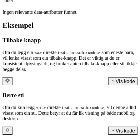
label
Ingen relevante data-attributter funnet.
Eksempel
Tilbake-knapp
Om du legg ein
direkte i
som eneste barn,
<a>
<ds-breadcrumbs>
vil lenka visast som ein tilbake-knapp. Det er viktig at du er
konsistent i løysinga di, og bruker anten tilbake-knapp eller sti, ikkje
begge delar.
Vis kode
Berre sti
Om du kun legg
direkte i
, vil denne alltid
<ol>
<ds-breadcrumbs>
visast som ein sti. Dette betyr at du får lik visning på både mobil og
desktop.
Vis kode