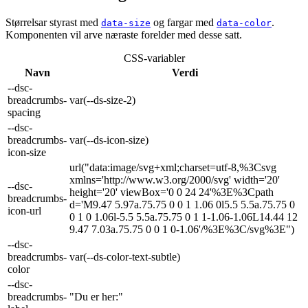
Størrelsar styrast med
og fargar med
.
data-size
data-color
Komponenten vil arve næraste forelder med desse satt.
CSS-variabler
Navn
Verdi
--dsc-
breadcrumbs-
var(--ds-size-2)
spacing
--dsc-
breadcrumbs-
var(--ds-icon-size)
icon-size
url("data:image/svg+xml;charset=utf-8,%3Csvg
xmlns='http://www.w3.org/2000/svg' width='20'
--dsc-
height='20' viewBox='0 0 24 24'%3E%3Cpath
breadcrumbs-
d='M9.47 5.97a.75.75 0 0 1 1.06 0l5.5 5.5a.75.75 0
icon-url
0 1 0 1.06l-5.5 5.5a.75.75 0 1 1-1.06-1.06L14.44 12
9.47 7.03a.75.75 0 0 1 0-1.06'/%3E%3C/svg%3E")
--dsc-
breadcrumbs-
var(--ds-color-text-subtle)
color
--dsc-
breadcrumbs-
"Du er her:"