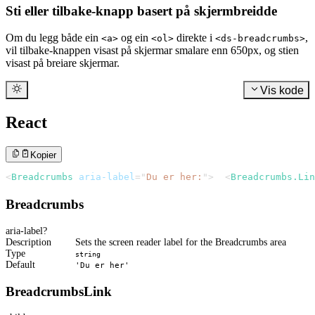
Sti eller tilbake-knapp basert på skjermbreidde
Om du legg både ein
og ein
direkte i
,
<a>
<ol>
<ds-breadcrumbs>
vil tilbake-knappen visast på skjermar smalare enn 650px, og stien
visast på breiare skjermar.
Vis kode
React
Kopier
<
Breadcrumbs
aria-label
=
"
Du er her:
"
>
<
Breadcrumbs.Lin
Breadcrumbs
aria-label
Description
Sets the screen reader label for the Breadcrumbs area
Type
string
Default
'Du er her'
BreadcrumbsLink