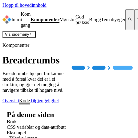
Hopp til hovedinnhold
Kom
God
Intro
i
Komponenter
Mønstre
Blogg
Temabygger
praksis
gang
Vis
sidemeny
Komponenter
Breadcrumbs
Breadcrumbs hjelper brukarane
med å forstå kvar dei er i ei
struktur, og gjer det mogleg å
navigere tilbake til høgare nivå.
Oversikt
Kode
Tilgjengelighet
På denne siden
Bruk
CSS variablar og data-attributt
Eksempel