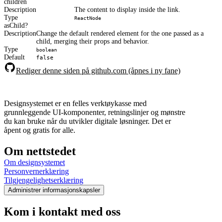
children
Description
The content to display inside the link.
Type
ReactNode
asChild
Description
Change the default rendered element for the one passed as a
child, merging their props and behavior.
Type
boolean
Default
false
Rediger denne siden på github.com (åpnes i ny fane)
Designsystemet er en felles verktøykasse med
grunnleggende UI-komponenter, retningslinjer og mønstre
du kan bruke når du utvikler digitale løsninger. Det er
åpent og gratis for alle.
Om nettstedet
Om designsystemet
Personvernerklæring
Tilgjengelighetserklæring
Administrer informasjonskapsler
Kom i kontakt med oss