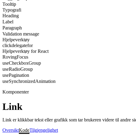
Tooltip
Typografi
Heading
Label
Paragraph
Validation message
Hjelpeverktøy
clickdelegatefor
Hjelpeverktøy for React
RovingFocus
useCheckboxGroup
useRadioGroup
usePagination
useSynchronizedAnimation
Komponenter
Link
Link er klikkbar tekst eller grafikk som tar brukeren videre til andre s
Oversikt
Kode
Tilgjengelighet