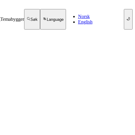
Norsk
g
Temabygger
Søk
Language
English