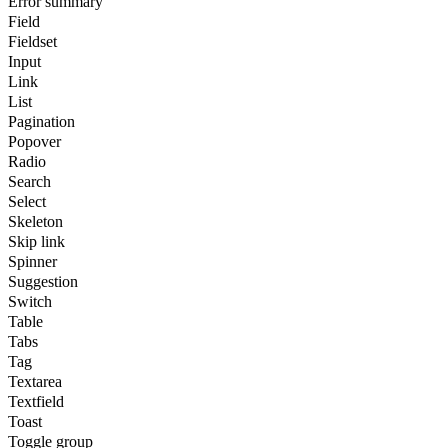
Error summary
Field
Fieldset
Input
Link
List
Pagination
Popover
Radio
Search
Select
Skeleton
Skip link
Spinner
Suggestion
Switch
Table
Tabs
Tag
Textarea
Textfield
Toast
Toggle group