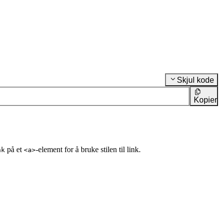
Skjul kode
Kopier
på et
-element for å bruke stilen til link.
nk
<a>