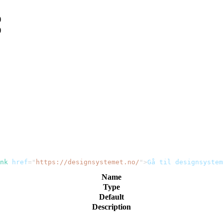
)
)
nk
href
=
"
https://designsystemet.no/
"
>
Gå til designsystem
Name
Type
Default
Description