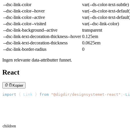
--dsc-link-color
var(--ds-color-text-subtle)
--dsc-link-color--hover
var(--ds-color-text-default
--dsc-link-color--active
var(--ds-color-text-default
--dsc-link-color--visited
var(--dsc-link-color)
--dsc-link-background--active
transparent
--dsc-link-text-decoration-thickness--hover
0.125em
--dsc-link-text-decoration-thickness
0.0625em
--dsc-link-border-radius
0
Ingen relevante data-attributter funnet.
React
Kopier
import
{
Link
}
from
"@digdir/designsystemet-react"
;
<
Li
children