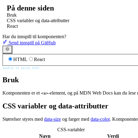
På denne siden
Bruk
CSS variabler og data-attributter
React
Har du innspill til komponenten?
Send innspill på GitHub
HTML
React
Unable to parse html
Bruk
Komponenten er et
-element, og på MDN Web Docs kan du lese
<a>
CSS variabler og data-attributter
Størrelser styres med
data-size
og farger med
data-color
. Komponenten 
CSS-variabler
Navn
Verdi