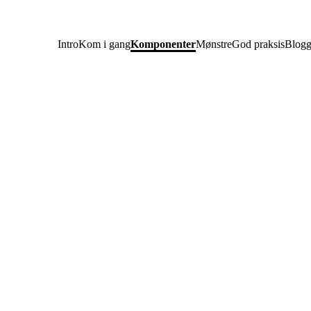
Intro
Kom i gang
Komponenter
Mønstre
God praksis
Blog