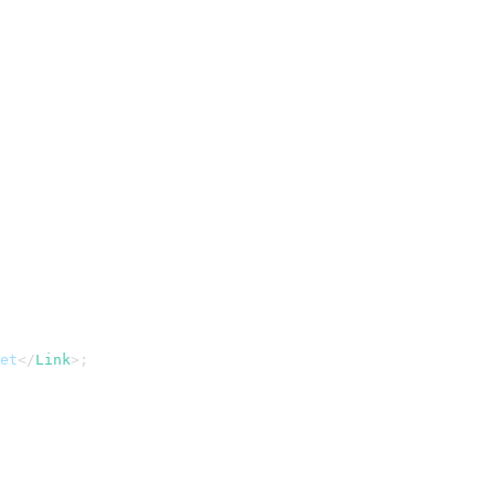
et
</
Link
>
;