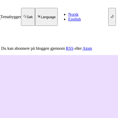
Norsk
g
Temabygger
Søk
Language
English
ert. Du kan abonnere på bloggen gjennom
RSS
eller
Atom