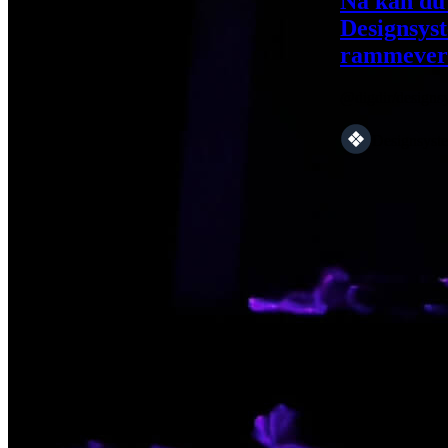
Nå kan du
Designsys
rammever
@digdir/designsy
Designsyst