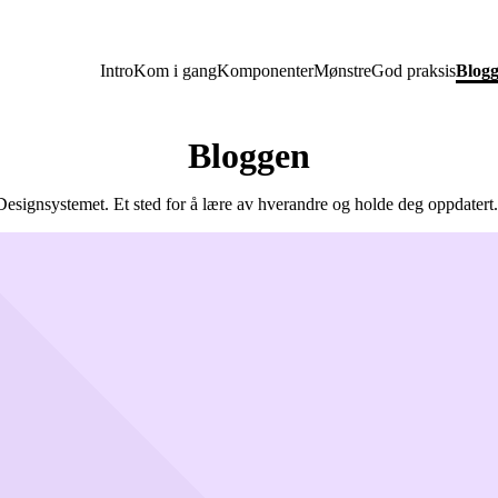
Intro
Kom i gang
Komponenter
Mønstre
God praksis
Blog
Bloggen
ra Designsystemet. Et sted for å lære av hverandre og holde deg oppdat