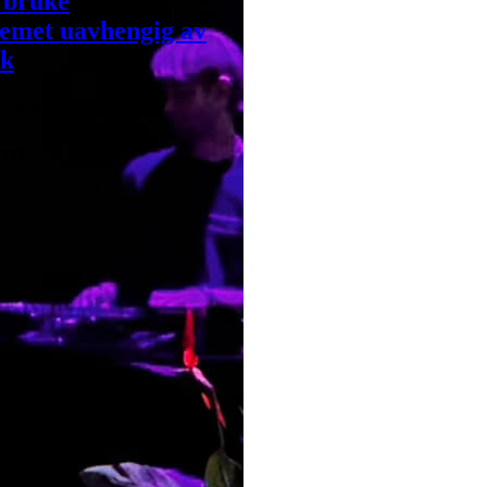
 bruke
temet uavhengig av
k
stemet-web er lansert.
emet