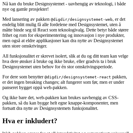
Nå kan du bruke Designsystemet - uavhengig av teknologi, i både
nye og gamle prosjekter!
Med lansering av pakken
, er det
@digdir/designsystemet-web
endelig blitt mulig få alle fordelene med Designsystemet, uten å
måtte binde seg til React som teknologivalg. Dette betyr både større
frihet og rom for eksperimentering og innovasjon i nye produkter,
men også at eldre applikasjoner kan dra nytte av Designsystemet
uten store omskrivinger.
All funksjonalitet er skrevet isolert, slik at du og ditt team kan velge
hva dere ønsker å bruke og ikke bruke, eller gradvis ta i bruk
Designsystemet uten behov for én stor omskrivingsperiode.
For dere som benytter
pakken,
@digdir/designsystemet-react
er det ingen breaking changes; alt fungerer som før, men er under
panseret bygget oppå web-pakken.
Og ikke bare det, web-pakken kan brukes uavhengig av CSS-
pakken, så du kan bygge helt egne knappe-komponenter, men
fortsatt dra nytte av Designsystemets funksjonalitet.
Hva er inkludert?