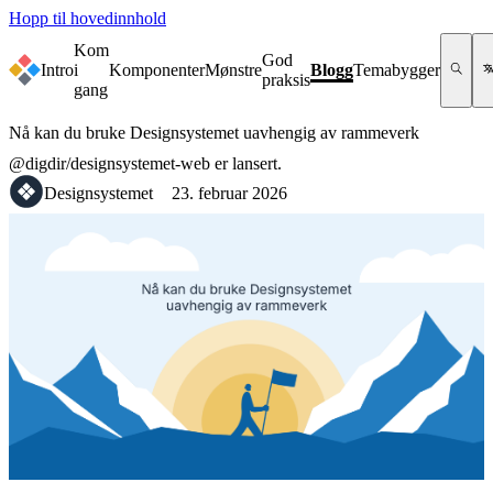
Hopp til hovedinnhold
Kom
God
Intro
i
Komponenter
Mønstre
Blogg
Temabygger
praksis
gang
Nå kan du bruke Designsystemet uavhengig av rammeverk
@digdir/designsystemet-web er lansert.
Designsystemet
23. februar 2026