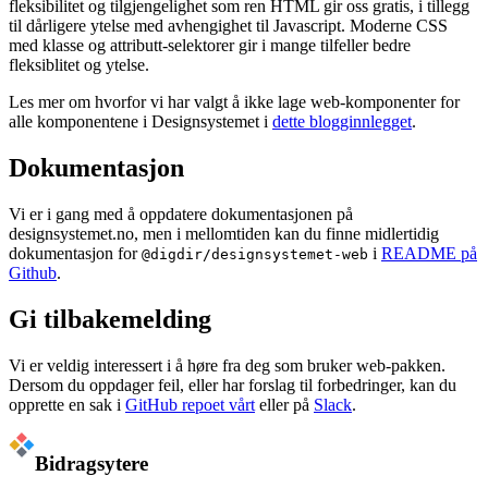
fleksibilitet og tilgjengelighet som ren HTML gir oss gratis, i tillegg
til dårligere ytelse med avhengighet til Javascript. Moderne CSS
med klasse og attributt-selektorer gir i mange tilfeller bedre
fleksiblitet og ytelse.
Les mer om hvorfor vi har valgt å ikke lage web-komponenter for
alle komponentene i Designsystemet i
dette blogginnlegget
.
Dokumentasjon
Vi er i gang med å oppdatere dokumentasjonen på
designsystemet.no, men i mellomtiden kan du finne midlertidig
dokumentasjon for
i
README på
@digdir/designsystemet-web
Github
.
Gi tilbakemelding
Vi er veldig interessert i å høre fra deg som bruker web-pakken.
Dersom du oppdager feil, eller har forslag til forbedringer, kan du
opprette en sak i
GitHub repoet vårt
eller på
Slack
.
Bidragsytere