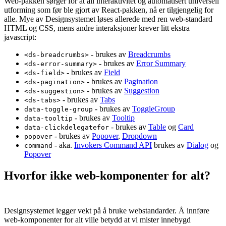
Web-pakken sørger for at all interaktivitet og automatisert universell
utforming som før ble gjort av React-pakken, nå er tilgjengelig for
alle. Mye av Designsystemet løses allerede med ren web-standard
HTML og CSS, mens andre interaksjoner krever litt ekstra
javascript:
- brukes av
Breadcrumbs
<ds-breadcrumbs>
- brukes av
Error Summary
<ds-error-summary>
- brukes av
Field
<ds-field>
- brukes av
Pagination
<ds-pagination>
- brukes av
Suggestion
<ds-suggestion>
- brukes av
Tabs
<ds-tabs>
- brukes av
ToggleGroup
data-toggle-group
- brukes av
Tooltip
data-tooltip
- brukes av
Table
og
Card
data-clickdelegatefor
- brukes av
Popover
,
Dropdown
popover
- aka.
Invokers Command API
brukes av
Dialog
og
command
Popover
Hvorfor ikke web-komponenter for alt?
Designsystemet legger vekt på å bruke webstandarder. Å innføre
web-komponenter for alt ville betydd at vi mister innebygd