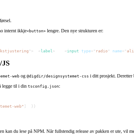
førsel.
o internt ikkje
lengre. Den nye strukturen er:
<button>
kstjustering
"
>
<
label
>
<
input
type
=
"
radio
"
name
=
"
ali
/JS
og
i ditt prosjekt. Derette
temet-web
@digdir/designsystemet-css
 legge til i din
:
tsconfig.json
temet-web"
]
}
}
den kan du lese på NPM. Når fullstendig release av pakken er ute, vil 