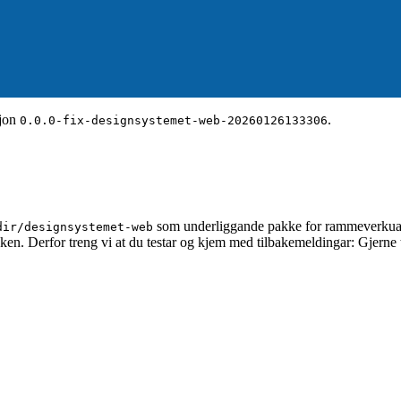
sjon
.
0.0.0-fix-designsystemet-web-20260126133306
som underliggande pakke for rammeverkuavh
dir/designsystemet-web
kken. Derfor treng vi at du testar og kjem med tilbakemeldingar: Gjerne