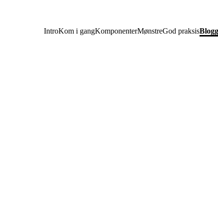
Intro
Kom i gang
Komponenter
Mønstre
God praksis
Blog