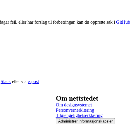
r feil, eller har forslag til forbetringar, kan du opprette sak i
GitHub 
å
Slack
eller via
e-post
Om nettstedet
Om designsystemet
Personvernerklæring
Tilgjengelighetserklæring
Administrer informasjonskapsler