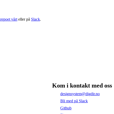
repoet vårt
eller på
Slack
.
Kom i kontakt med oss
designsystem@digdir.no
Bli med på Slack
Github