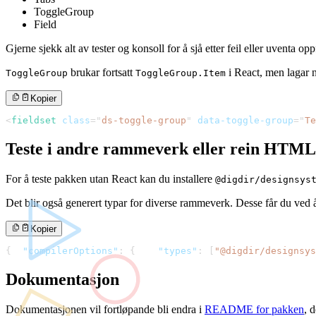
ToggleGroup
Field
Gjerne sjekk alt av tester og konsoll for å sjå etter feil eller uventa opp
brukar fortsatt
i React, men lagar n
ToggleGroup
ToggleGroup.Item
Kopier
<
fieldset
class
=
"
ds-toggle-group
"
data-toggle-group
=
"
Te
Teste i andre rammeverk eller rein HTML
For å teste pakken utan React kan du installere
@digdir/designsys
Det blir også generert typar for diverse rammeverk. Desse får du ved å
Kopier
{
"compilerOptions"
:
{
"types"
:
[
"@digdir/designsys
Dokumentasjon
Dokumentasjonen vil fortløpande bli endra i
README for pakken
, 