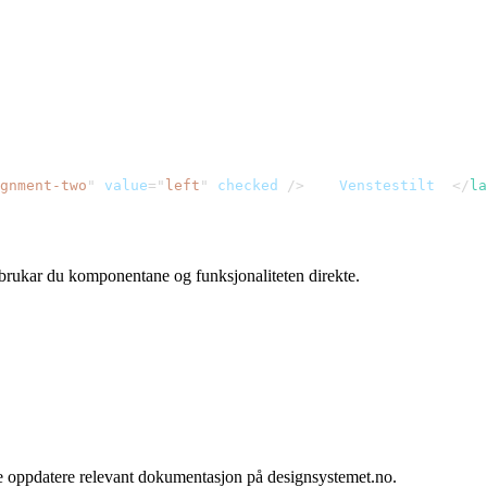
gnment-two
"
value
=
"
left
"
checked
/>
    Venstestilt
</
la
r brukar du komponentane og funksjonaliteten direkte.
me oppdatere relevant dokumentasjon på designsystemet.no.