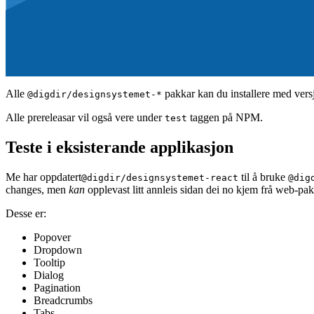
Alle
pakkar kan du installere med ver
@digdir/designsystemet-*
Alle prereleasar vil også vere under
taggen på NPM.
test
Teste i eksisterande applikasjon
Me har oppdatert
til å bruke
@digdir/designsystemet-react
@dig
changes, men
kan
opplevast litt annleis sidan dei no kjem frå web-pa
Desse er:
Popover
Dropdown
Tooltip
Dialog
Pagination
Breadcrumbs
Tabs