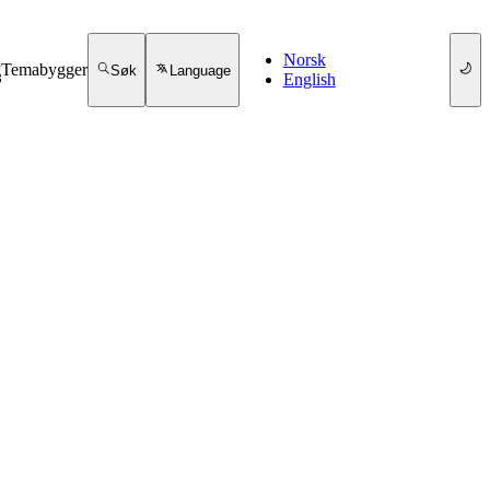
Norsk
g
Temabygger
Søk
Language
English