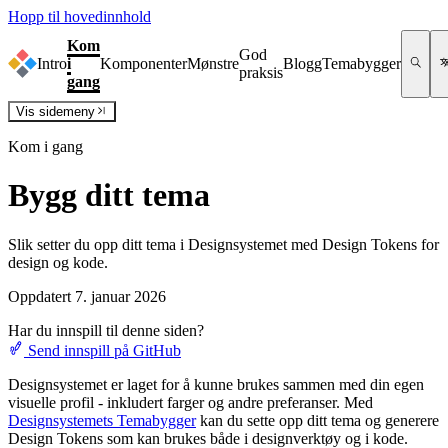
Hopp til hovedinnhold
Kom
God
Intro
i
Komponenter
Mønstre
Blogg
Temabygger
praksis
gang
Vis
sidemeny
Kom i gang
Bygg ditt tema
Slik setter du opp ditt tema i Designsystemet med Design Tokens for
design og kode.
Oppdatert 7. januar 2026
Har du innspill til denne siden?
Send innspill på GitHub
Designsystemet er laget for å kunne brukes sammen med din egen
visuelle profil - inkludert farger og andre preferanser. Med
Designsystemets Temabygger
kan du sette opp ditt tema og generere
Design Tokens som kan brukes både i designverktøy og i kode.