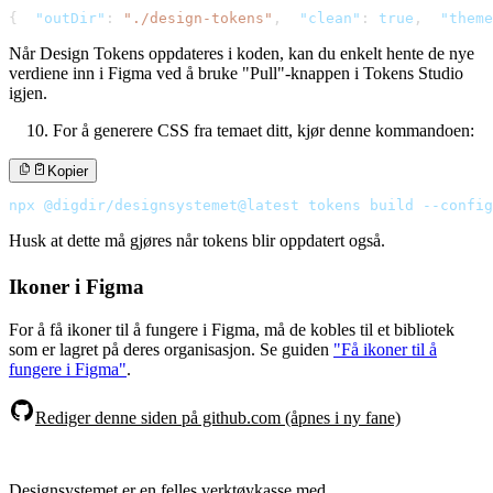
{
"outDir"
:
"./design-tokens"
,
"clean"
:
true
,
"theme
Når Design Tokens oppdateres i koden, kan du enkelt hente de nye
verdiene inn i Figma ved å bruke "Pull"-knappen i Tokens Studio
igjen.
For å generere CSS fra temaet ditt, kjør denne kommandoen:
Kopier
npx @digdir/designsystemet@latest tokens build --config
Husk at dette må gjøres når tokens blir oppdatert også.
Ikoner i Figma
For å få ikoner til å fungere i Figma, må de kobles til et bibliotek
som er lagret på deres organisasjon. Se guiden
"Få ikoner til å
fungere i Figma"
.
Rediger denne siden på github.com (åpnes i ny fane)
Designsystemet er en felles verktøykasse med