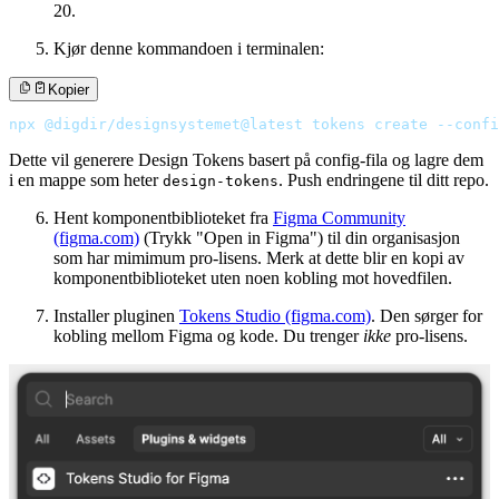
20.
Kjør denne kommandoen i terminalen:
Kopier
npx @digdir/designsystemet@latest tokens create --confi
Dette vil generere Design Tokens basert på config-fila og lagre dem
i en mappe som heter
. Push endringene til ditt repo.
design-tokens
Hent komponentbiblioteket fra
Figma Community
(figma.com)
(Trykk "Open in Figma") til din organisasjon
som har mimimum pro-lisens. Merk at dette blir en kopi av
komponentbiblioteket uten noen kobling mot hovedfilen.
Installer pluginen
Tokens Studio (figma.com)
. Den sørger for
kobling mellom Figma og kode. Du trenger
ikke
pro-lisens.