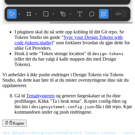
I pluginen skal du nå sette opp kobling til ditt Git repo. Se
Tokens Studio sin guide "
Sync your Design Tokens with
code (tokens.studio)
" som forklarer hvordan du gjør dette for
ulike Git Providers.
Husk å sette "Token storage location" til
design-tokens
(eller det du har valgt å kalle mappen din med Design
Tokens).
Vi anbefaler å
ikke
pushe endringer i Design Tokens via Tokens
Studio, da dette kan føre til at du mister overstyringene dine når du
oppdatererer.
Gå til
Temabyggeren
og generer fargeskalaer ut fra dine
profilfarger. Klikk "Ta i bruk tema". Kopier config-filen og
lim inn i
-fila i ditt repo. Kjør
designsystemet.config.json
kommandoen under og push endringene.
Kopier
npx @digdir/designsystemet@latest tokens create --confi