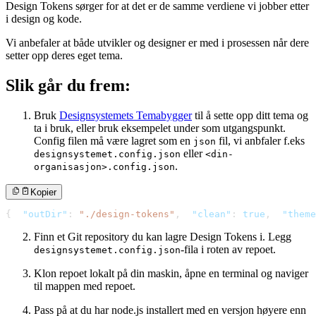
Design Tokens sørger for at det er de samme verdiene vi jobber etter
i design og kode.
Vi anbefaler at både utvikler og designer er med i prosessen når dere
setter opp deres eget tema.
Slik går du frem:
Bruk
Designsystemets Temabygger
til å sette opp ditt tema og
ta i bruk, eller bruk eksempelet under som utgangspunkt.
Config filen må være lagret som en
fil, vi anbfaler f.eks
json
eller
designsystemet.config.json
<din-
.
organisasjon>.config.json
Kopier
{
"outDir"
:
"./design-tokens"
,
"clean"
:
true
,
"theme
Finn et Git repository du kan lagre Design Tokens i. Legg
-fila i roten av repoet.
designsystemet.config.json
Klon repoet lokalt på din maskin, åpne en terminal og naviger
til mappen med repoet.
Pass på at du har node.js installert med en versjon høyere enn