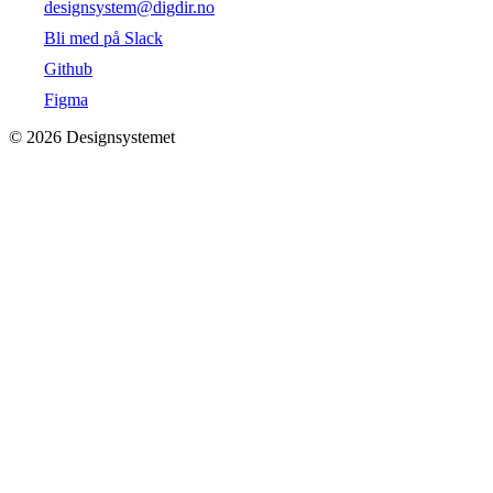
designsystem@digdir.no
Bli med på Slack
Github
Figma
©
2026
Designsystemet