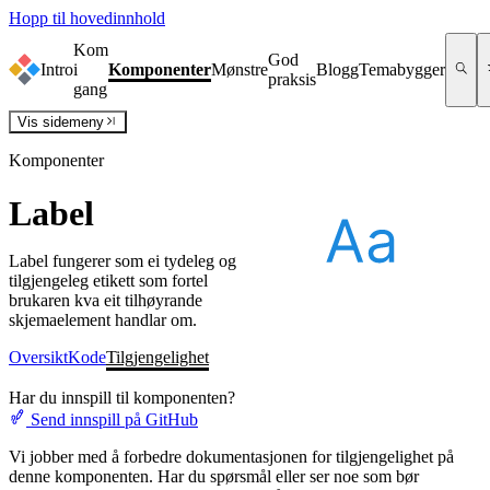
Hopp til hovedinnhold
Kom
God
Intro
i
Komponenter
Mønstre
Blogg
Temabygger
praksis
gang
Vis
sidemeny
Komponenter
Label
Label fungerer som ei tydeleg og
tilgjengeleg etikett som fortel
brukaren kva eit tilhøyrande
skjemaelement handlar om.
Oversikt
Kode
Tilgjengelighet
Har du innspill til komponenten?
Send innspill på GitHub
Vi jobber med å forbedre dokumentasjonen for tilgjengelighet på
denne komponenten. Har du spørsmål eller ser noe som bør