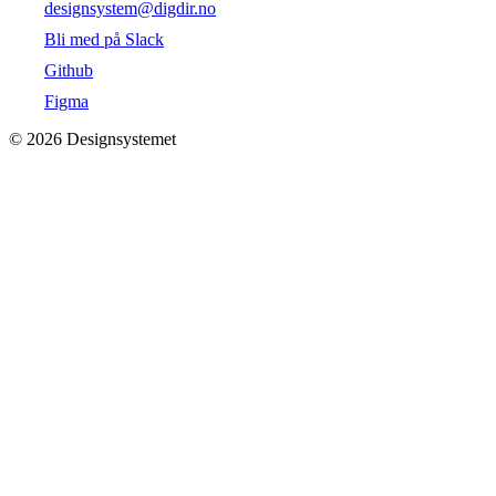
designsystem@digdir.no
Bli med på Slack
Github
Figma
©
2026
Designsystemet