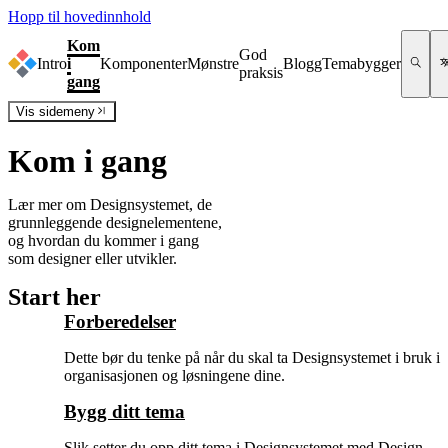
Hopp til hovedinnhold
Kom
God
Intro
i
Komponenter
Mønstre
Blogg
Temabygger
praksis
gang
Vis
sidemeny
Kom i gang
Lær mer om Designsystemet, de
grunnleggende designelementene,
og hvordan du kommer i gang
som designer eller utvikler.
Start her
Forberedelser
Dette bør du tenke på når du skal ta Designsystemet i bruk i
organisasjonen og løsningene dine.
Bygg ditt tema
Slik setter du opp ditt tema i Designsystemet med Design